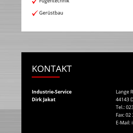
Fugentechnik
Gerüstbau
KONTAKT
Industrie-Service
Lange R
Dirk Jakat
44143
Tel.:
023
Fax:
02 
E-Mail: