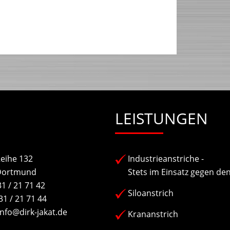
LEISTUNGEN
eihe 132
Industrieanstriche -
Dortmund
Stets im Einsatz gegen de
1 / 21 71 42
Siloanstrich
31 / 21 71 44
info@dirk-jakat.de
Krananstrich