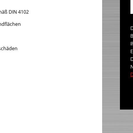
mäß DIN 4102
ndflächen
D
B
I
schäden
E
D
N
D