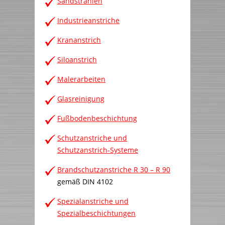
Sandstrahlen
Industrieanstriche
Krananstrich
Siloanstrich
Malerarbeiten
Glasreinigung
Fußbodenbeschichtung
Schutzanstriche und
Schutzanstrich-Systeme
Brandschutzanstriche R 30 – R 90
gemäß DIN 4102
Spezialanstriche und
Spezialbeschichtungen